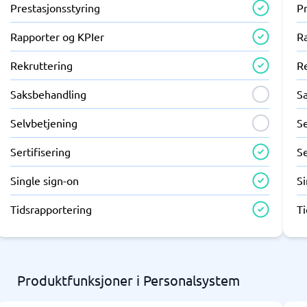
Prestasjonsstyring
Pr
Rapporter og KPIer
R
Rekruttering
R
Saksbehandling
S
Selvbetjening
S
Sertifisering
Se
Single sign-on
Si
Tidsrapportering
T
Produktfunksjoner i Personalsystem