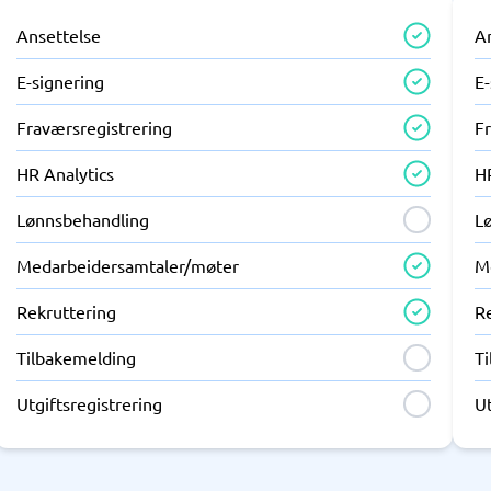
Ansettelse
A
E-signering
E-
Fraværsregistrering
F
HR Analytics
H
Lønnsbehandling
L
Medarbeidersamtaler/møter
M
Rekruttering
R
Tilbakemelding
T
Utgiftsregistrering
Ut