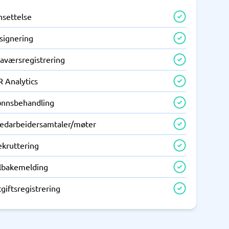
nsettelse
signering
raværsregistrering
R Analytics
ønnsbehandling
edarbeidersamtaler/møter
ekruttering
ilbakemelding
giftsregistrering