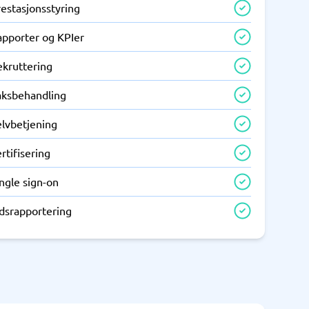
estasjonsstyring
apporter og KPIer
ekruttering
aksbehandling
elvbetjening
rtifisering
ngle sign-on
idsrapportering