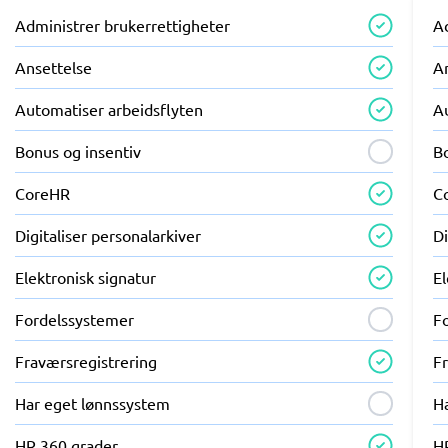
Administrer brukerrettigheter
A
Ansettelse
A
Automatiser arbeidsflyten
A
Bonus og insentiv
B
CoreHR
C
Digitaliser personalarkiver
Di
Elektronisk signatur
El
Fordelssystemer
F
Fraværsregistrering
F
Har eget lønnssystem
H
HR 360 grader
H