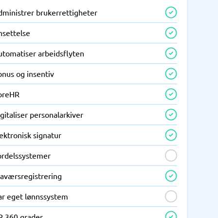
dministrer brukerrettigheter
nsettelse
utomatiser arbeidsflyten
onus og insentiv
oreHR
gitaliser personalarkiver
ektronisk signatur
ordelssystemer
raværsregistrering
ar eget lønnssystem
R 360 grader