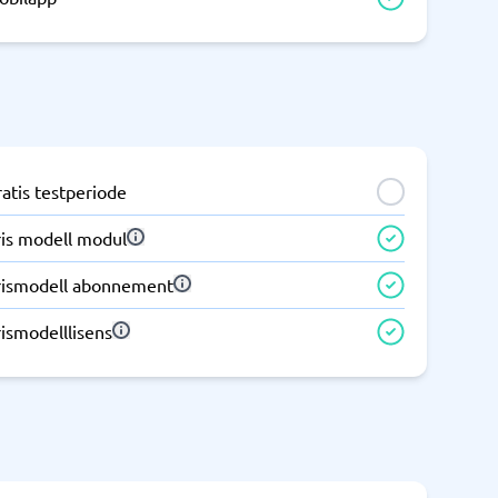
Samsvar
Fysiske sikkerhetssystemer
Consent management platform
Cybersikkerhetsprogram
Databeskyttelse og GDPR
atis testperiode
Endpoint security
ris modell modul
rismodell abonnement
ismodelllisens