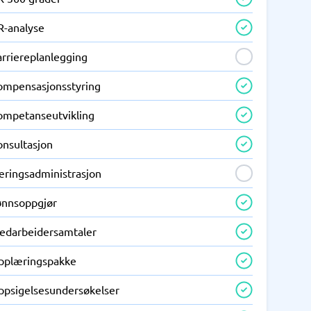
R-analyse
arriereplanlegging
ompensasjonsstyring
ompetanseutvikling
onsultasjon
æringsadministrasjon
ønnsoppgjør
edarbeidersamtaler
pplæringspakke
ppsigelsesundersøkelser