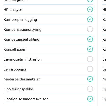
HR-analyse
H
Karriereplanlegging
K
Kompensasjonsstyring
K
Kompetanseutvikling
K
Konsultasjon
K
Læringsadministrasjon
L
Lønnsoppgjør
L
Medarbeidersamtaler
M
Opplæringspakke
O
Oppsigelsesundersøkelser
O