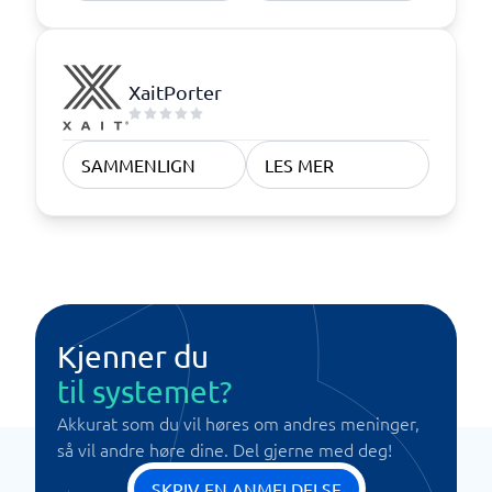
XaitPorter
SAMMENLIGN
LES MER
Kjenner du
til systemet?
Akkurat som du vil høres om andres meninger,
så vil andre høre dine. Del gjerne med deg!
SKRIV EN ANMELDELSE