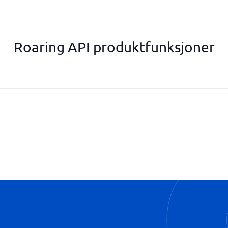
Roaring API produktfunksjoner
Funksjonaliteter med lav kode
Visualiserte prosesser