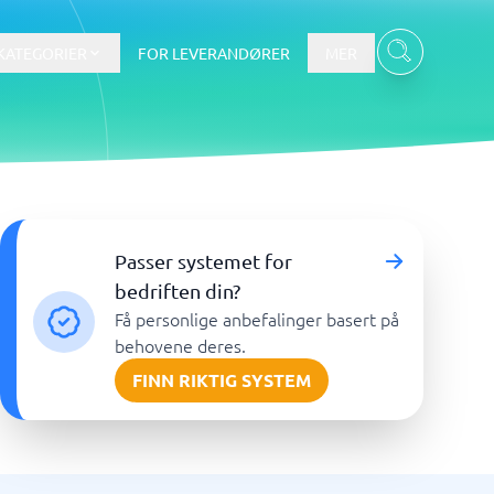
KATEGORIER
FOR LEVERANDØRER
MER
Data & Analyse
Passer systemet for
tware
Integrasjonsplattform
Verktøy for nettbaserte
bedriften din?
spørreundersøkelser
Få personlige anbefalinger basert på
BI-verktøy
behovene deres.
Budsjettering og prognoser
FINN RIKTIG SYSTEM
Budsjettverktøy
Digital asset management-system
Finansiell rapportering
Vis alle 7 →