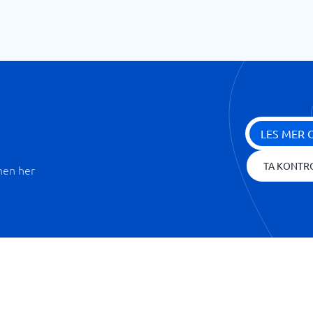
LES MER 
TA KONTR
nen her