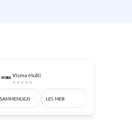
Samsvar
Fysiske sikkerhetssystemer
Consent management platform
Cybersikkerhetsprogram
Databeskyttelse og GDPR
Endpoint security
Visma Multi
SAMMENLIGN
LES MER