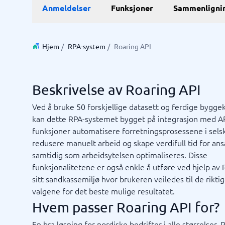
Anmeldelser
Funksjoner
Sammenligni
E-handel
ERP
WMS sy
E-handelsplattform
ERP syst
Betalingsløsninger
Forretni
Hjem
/
RPA-system
/
Roaring API
CMS
Lagersty
Nettbutikk
Økonomi
Innkjøps
Beskrivelse av Roaring API
Supply c
Vis alle 7
Ved å bruke 50 forskjellige datasett og ferdige byggek
kan dette RPA-systemet bygget på integrasjon med AP
funksjoner automatisere forretningsprosessene i sels
Kassasystem
Kvalite
redusere manuelt arbeid og skape verdifull tid for ans
Intranet
Journal
Kvalitet
Low-cod
Prosess
RPA-sys
TMS-sy
Bookingsystem
Ledelses
samtidig som arbeidsytelsen optimaliseres. Disse
Butikkdatasystem
No-code 
funksjonalitetene er også enkle å utføre ved hjelp av 
Kassasystem
AML-sys
sitt sandkassemiljø hvor brukeren veiledes til de rikti
Kassasystem butikk
Avvikshå
valgene for det beste mulige resultatet.
Kassasystem restaurant
Flåtesty
Ikke sikker på hvilket system?
Hvem passer Roaring API for?
POS-system
HMS sys
Sta
Systemveiledningen finner den rette på få minutter.
Vis alle 1
En bra løsning for nordiske bedrifter i alle størrelser. 