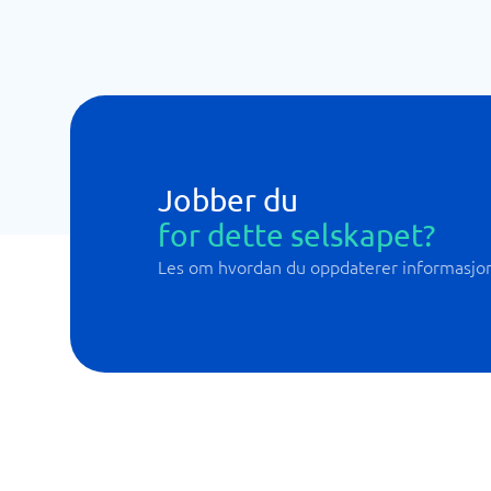
Jobber du
for dette selskapet?
Les om hvordan du oppdaterer informasjo