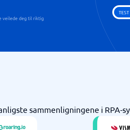
TEST
veilede deg til riktig
anligste sammenligningene i RPA-s