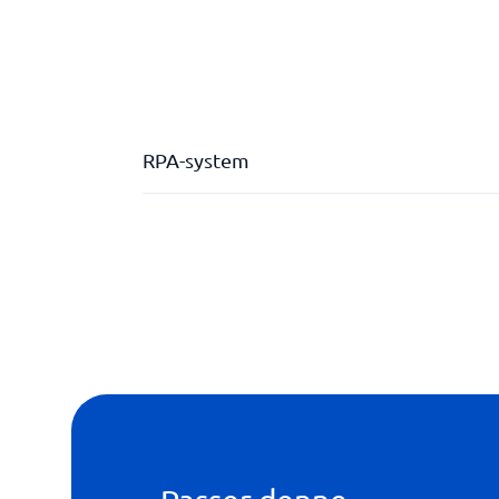
RPA-system
API
Avansert analyse
Ferdige kodemoduler