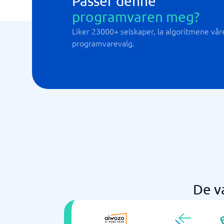
Passer denne
programvaren meg?
Liker 23000+ selskaper, la algoritmene våre 
programvarevalg.
De v