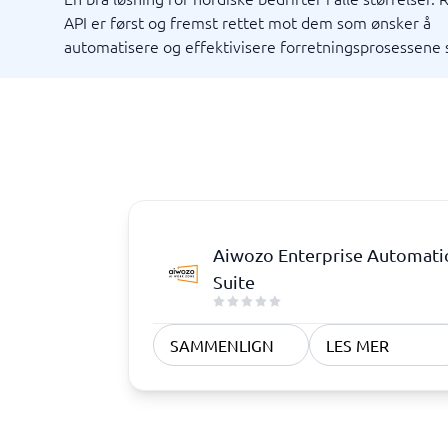
API er først og fremst rettet mot dem som ønsker å
automatisere og effektivisere forretningsprosessene 
Markedsføring og kommunikasjon
Rekrutt
Eventsystem
ATS-syst
Mediebank
Rekrutte
Nettsider
PR-verktøy
SEO-verktøy
Verktøy medieovervåking
Aiwozo Enterprise Automati
Sentralbord & bedriftstelefoni
Tid & P
Suite
Prosessk
Prosess
Prosjekt
Prosjekt
Ressurs
Tidsrapp
Timereg
Bedriftstelefoni
Arbeidso
IP-telefoni
Bemannin
Feltservi
SAMMENLIGN
LES MER
Ordresty
Personall
Planlegg
Vis alle 1