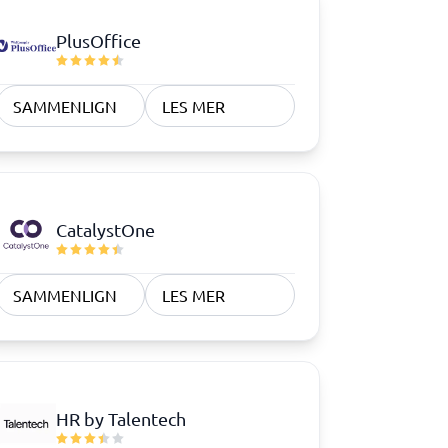
PlusOffice
Samsvar
Fysiske sikkerhetssystemer
Consent management platform
SAMMENLIGN
LES MER
Cybersikkerhetsprogram
Databeskyttelse og GDPR
Endpoint security
CatalystOne
SAMMENLIGN
LES MER
HR by Talentech