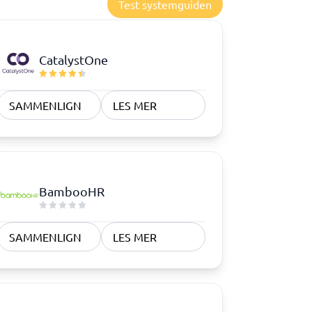
Test systemguiden
CatalystOne
SAMMENLIGN
LES MER
BambooHR
SAMMENLIGN
LES MER